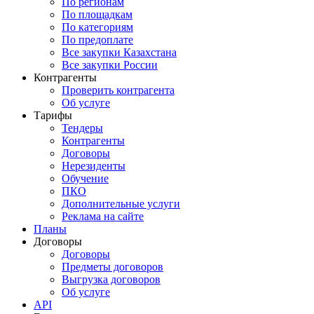
По регионам
По площадкам
По категориям
По предоплате
Все закупки Казахстана
Все закупки России
Контрагенты
Проверить контрагента
Об услуге
Тарифы
Тендеры
Контрагенты
Договоры
Нерезиденты
Обучение
ПКО
Дополнительные услуги
Реклама на сайте
Планы
Договоры
Договоры
Предметы договоров
Выгрузка договоров
Об услуге
API