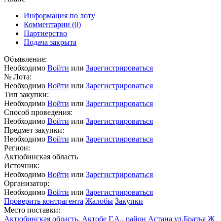
Информация по лоту
Комментарии
(0)
Партнерство
Подача закрыта
Объявление:
Необходимо
Войти
или
Зарегистрироваться
№ Лота:
Необходимо
Войти
или
Зарегистрироваться
Тип закупки:
Необходимо
Войти
или
Зарегистрироваться
Способ проведения:
Необходимо
Войти
или
Зарегистрироваться
Предмет закупки:
Необходимо
Войти
или
Зарегистрироваться
Регион:
Актюбинская область
Источник:
Необходимо
Войти
или
Зарегистрироваться
Организатор:
Необходимо
Войти
или
Зарегистрироваться
Проверить контрагента
Жалобы
Закупки
Место поставки:
Актюбинская область, Актобе Г.А., район Астана ул.Братья Ж