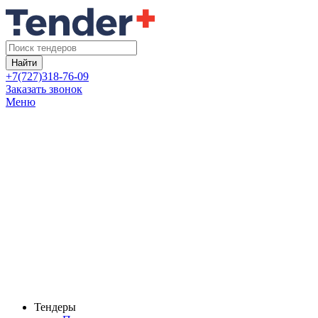
Найти
+7(727)318-76-09
Заказать звонок
Меню
Тендеры