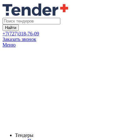
Найти
+7(727)318-76-09
Заказать звонок
Меню
Тендеры