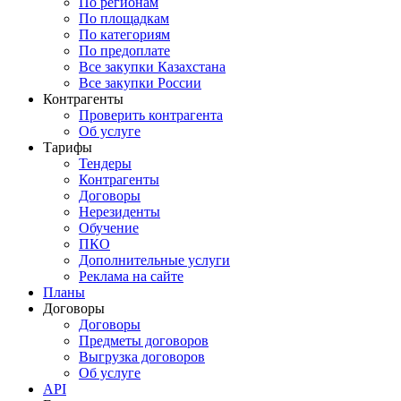
По регионам
По площадкам
По категориям
По предоплате
Все закупки Казахстана
Все закупки России
Контрагенты
Проверить контрагента
Об услуге
Тарифы
Тендеры
Контрагенты
Договоры
Нерезиденты
Обучение
ПКО
Дополнительные услуги
Реклама на сайте
Планы
Договоры
Договоры
Предметы договоров
Выгрузка договоров
Об услуге
API