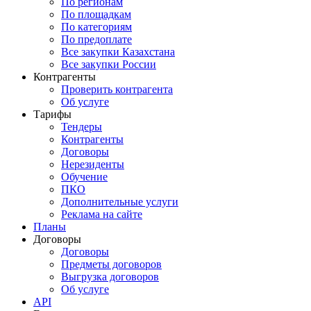
По регионам
По площадкам
По категориям
По предоплате
Все закупки Казахстана
Все закупки России
Контрагенты
Проверить контрагента
Об услуге
Тарифы
Тендеры
Контрагенты
Договоры
Нерезиденты
Обучение
ПКО
Дополнительные услуги
Реклама на сайте
Планы
Договоры
Договоры
Предметы договоров
Выгрузка договоров
Об услуге
API