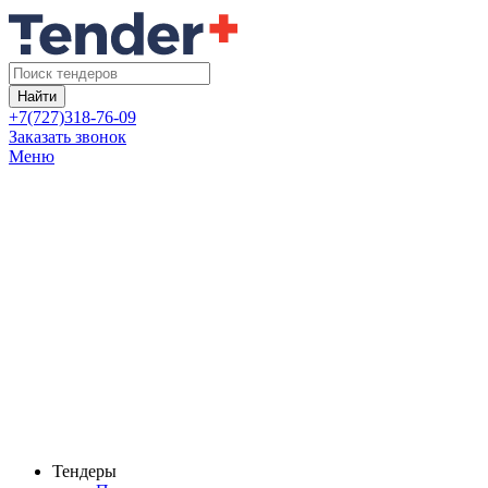
Найти
+7(727)318-76-09
Заказать звонок
Меню
Тендеры