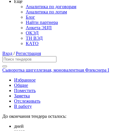
Еще
Аналитика по договорам
Аналитика по лотам
Блог
Найти партнера
Анкета ЭЦП
ОКЭД
ТН ВЭД
КАТО
Вход
/
Регистрация
Сыворотка шигеллезная, моновалентная Флекснера I
Избранное
Общие
Поместить
Заметка
Отслеживать
В работу
До окончания тендера осталось:
дней