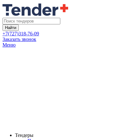
Найти
+7(727)318-76-09
Заказать звонок
Меню
Тендеры