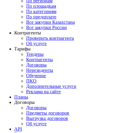
По регионам
По площадкам
По категориям
По предоплате
Все закупки Казахстана
Все закупки России
Контрагенты
Проверить контрагента
Об услуге
Тарифы
Тендеры
Контрагенты
Договоры
Нерезиденты
Обучение
ПКО
Дополнительные услуги
Реклама на сайте
Планы
Договоры
Договоры
Предметы договоров
Выгрузка договоров
Об услуге
API