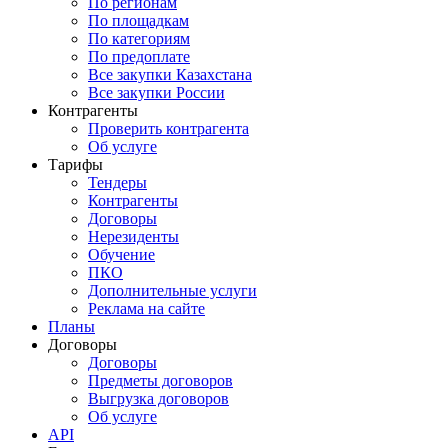
По регионам
По площадкам
По категориям
По предоплате
Все закупки Казахстана
Все закупки России
Контрагенты
Проверить контрагента
Об услуге
Тарифы
Тендеры
Контрагенты
Договоры
Нерезиденты
Обучение
ПКО
Дополнительные услуги
Реклама на сайте
Планы
Договоры
Договоры
Предметы договоров
Выгрузка договоров
Об услуге
API