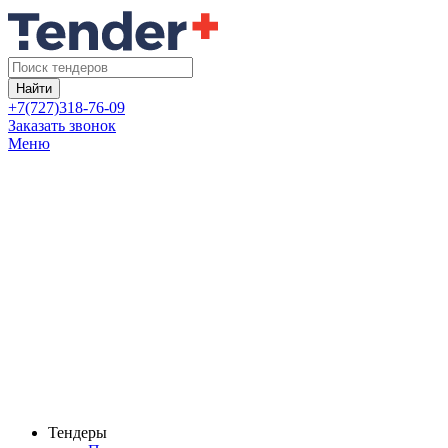
Найти
+7(727)318-76-09
Заказать звонок
Меню
Тендеры