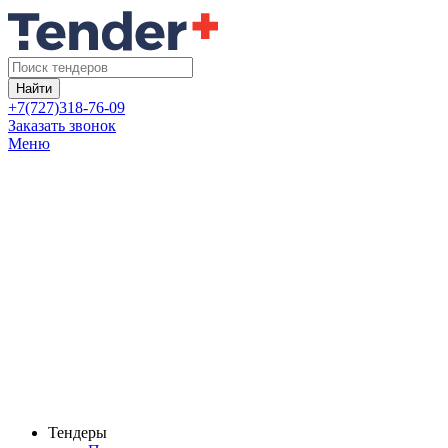
Найти
+7(727)318-76-09
Заказать звонок
Меню
Тендеры