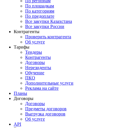
По регионам
По площадкам
По категориям
По предоплате
Все закупки Казахстана
Все закупки России
Контрагенты
Проверить контрагента
Об услуге
Тарифы
Тендеры
Контрагенты
Договоры
Нерезиденты
Обучение
ПКО
Дополнительные услуги
Реклама на сайте
Планы
Договоры
Договоры
Предметы договоров
Выгрузка договоров
Об услуге
API