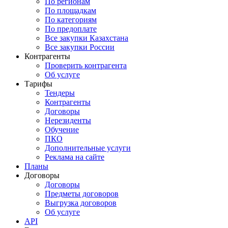
По регионам
По площадкам
По категориям
По предоплате
Все закупки Казахстана
Все закупки России
Контрагенты
Проверить контрагента
Об услуге
Тарифы
Тендеры
Контрагенты
Договоры
Нерезиденты
Обучение
ПКО
Дополнительные услуги
Реклама на сайте
Планы
Договоры
Договоры
Предметы договоров
Выгрузка договоров
Об услуге
API