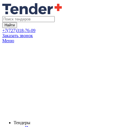
Найти
+7(727)318-76-09
Заказать звонок
Меню
Тендеры