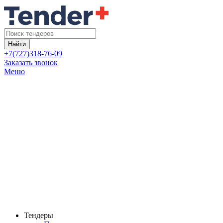
Найти
+7(727)318-76-09
Заказать звонок
Меню
Тендеры