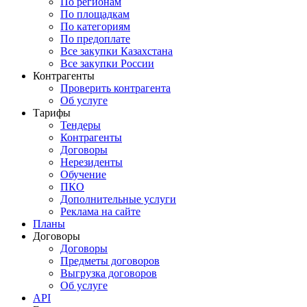
По регионам
По площадкам
По категориям
По предоплате
Все закупки Казахстана
Все закупки России
Контрагенты
Проверить контрагента
Об услуге
Тарифы
Тендеры
Контрагенты
Договоры
Нерезиденты
Обучение
ПКО
Дополнительные услуги
Реклама на сайте
Планы
Договоры
Договоры
Предметы договоров
Выгрузка договоров
Об услуге
API