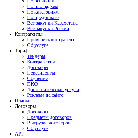
По регионам
По площадкам
По категориям
По предоплате
Все закупки Казахстана
Все закупки России
Контрагенты
Проверить контрагента
Об услуге
Тарифы
Тендеры
Контрагенты
Договоры
Нерезиденты
Обучение
ПКО
Дополнительные услуги
Реклама на сайте
Планы
Договоры
Договоры
Предметы договоров
Выгрузка договоров
Об услуге
API