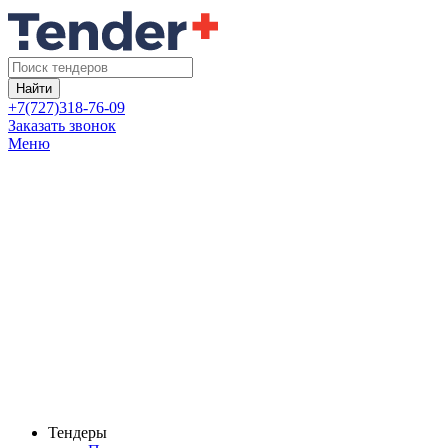
Найти
+7(727)318-76-09
Заказать звонок
Меню
Тендеры