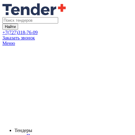
Найти
+7(727)318-76-09
Заказать звонок
Меню
Тендеры