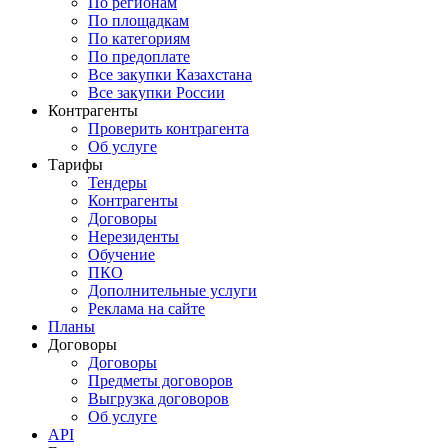
По регионам
По площадкам
По категориям
По предоплате
Все закупки Казахстана
Все закупки России
Контрагенты
Проверить контрагента
Об услуге
Тарифы
Тендеры
Контрагенты
Договоры
Нерезиденты
Обучение
ПКО
Дополнительные услуги
Реклама на сайте
Планы
Договоры
Договоры
Предметы договоров
Выгрузка договоров
Об услуге
API