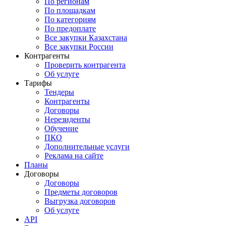
По регионам
По площадкам
По категориям
По предоплате
Все закупки Казахстана
Все закупки России
Контрагенты
Проверить контрагента
Об услуге
Тарифы
Тендеры
Контрагенты
Договоры
Нерезиденты
Обучение
ПКО
Дополнительные услуги
Реклама на сайте
Планы
Договоры
Договоры
Предметы договоров
Выгрузка договоров
Об услуге
API