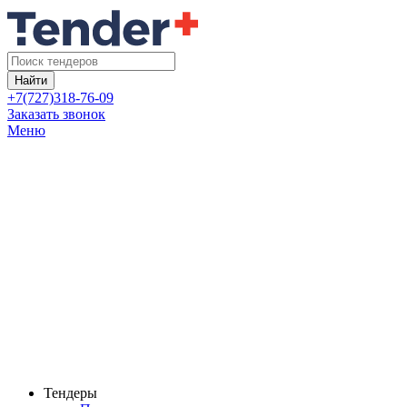
Найти
+7(727)318-76-09
Заказать звонок
Меню
Тендеры