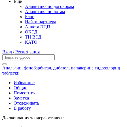
Еще
Аналитика по договорам
Аналитика по лотам
Блог
Найти партнера
Анкета ЭЦП
ОКЭД
ТН ВЭД
КАТО
Вход
/
Регистрация
Анальгин, фенобарбитал, дибазол, папаверина гидрохлорид
таблетки
Избранное
Общие
Поместить
Заметка
Отслеживать
В работу
До окончания тендера осталось: