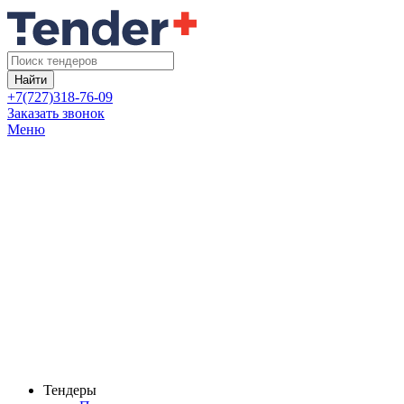
Найти
+7(727)318-76-09
Заказать звонок
Меню
Тендеры