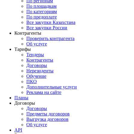
По регионам
По площадкам
По категориям
По предоплате
Все закупки Казахстана
Все закупки России
Контрагенты
Проверить контрагента
Об услуге
Тарифы
Тендеры
Контрагенты
Договоры
Нерезиденты
Обучение
ПКО
Дополнительные услуги
Реклама на сайте
Планы
Договоры
Договоры
Предметы договоров
Выгрузка договоров
Об услуге
API