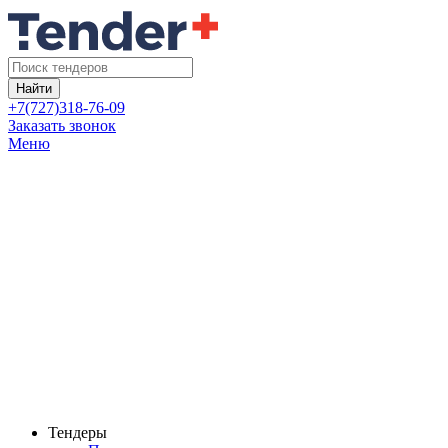
Найти
+7(727)318-76-09
Заказать звонок
Меню
Тендеры