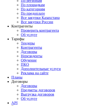
По регионам
По площадкам
По категориям
По предоплате
Все закупки Казахстана
Все закупки России
Контрагенты
Проверить контрагента
Об услуге
Тарифы
Тендеры
Контрагенты
Договоры
Нерезиденты
Обучение
ПКО
Дополнительные услуги
Реклама на сайте
Планы
Договоры
Договоры
Предметы договоров
Выгрузка договоров
Об услуге
API