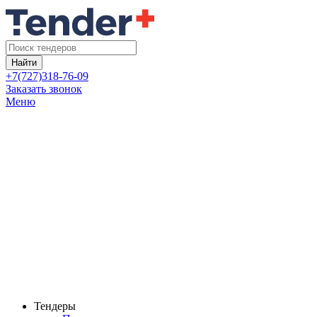
Найти
+7(727)318-76-09
Заказать звонок
Меню
Тендеры