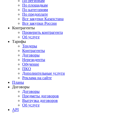
По регионам
По площадкам
По категориям
По предоплате
Все закупки Казахстана
Все закупки России
Контрагенты
Проверить контрагента
Об услуге
Тарифы
Тендеры
Контрагенты
Договоры
Нерезиденты
Обучение
ПКО
Дополнительные услуги
Реклама на сайте
Планы
Договоры
Договоры
Предметы договоров
Выгрузка договоров
Об услуге
API