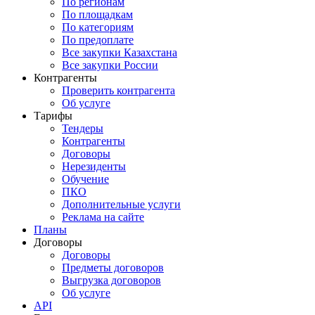
По регионам
По площадкам
По категориям
По предоплате
Все закупки Казахстана
Все закупки России
Контрагенты
Проверить контрагента
Об услуге
Тарифы
Тендеры
Контрагенты
Договоры
Нерезиденты
Обучение
ПКО
Дополнительные услуги
Реклама на сайте
Планы
Договоры
Договоры
Предметы договоров
Выгрузка договоров
Об услуге
API