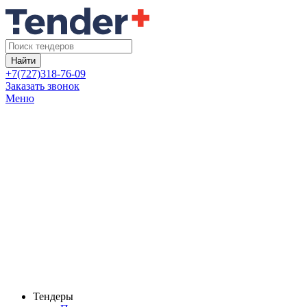
Найти
+7(727)318-76-09
Заказать звонок
Меню
Тендеры