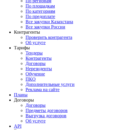
По регионам
По площадкам
По категориям
По предоплате
Все закупки Казахстана
Все закупки России
Контрагенты
Проверить контрагента
Об услуге
Тарифы
Тендеры
Контрагенты
Договоры
Нерезиденты
Обучение
ПКО
Дополнительные услуги
Реклама на сайте
Планы
Договоры
Договоры
Предметы договоров
Выгрузка договоров
Об услуге
API