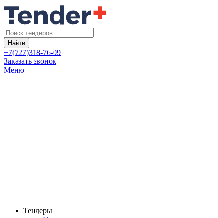
Найти
+7(727)318-76-09
Заказать звонок
Меню
Тендеры