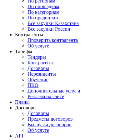
По регионам
По площадкам
По категориям
По предоплате
Все закупки Казахстана
Все закупки России
Контрагенты
Проверить контрагента
Об услуге
Тарифы
Тендеры
Контрагенты
Договоры
Нерезиденты
Обучение
ПКО
Дополнительные услуги
Реклама на сайте
Планы
Договоры
Договоры
Предметы договоров
Выгрузка договоров
Об услуге
API