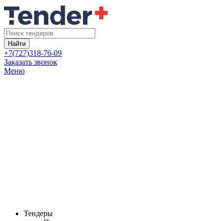
Найти
+7(727)318-76-09
Заказать звонок
Меню
Тендеры