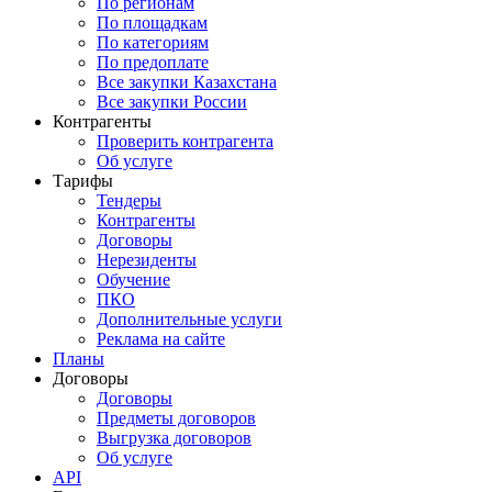
По регионам
По площадкам
По категориям
По предоплате
Все закупки Казахстана
Все закупки России
Контрагенты
Проверить контрагента
Об услуге
Тарифы
Тендеры
Контрагенты
Договоры
Нерезиденты
Обучение
ПКО
Дополнительные услуги
Реклама на сайте
Планы
Договоры
Договоры
Предметы договоров
Выгрузка договоров
Об услуге
API