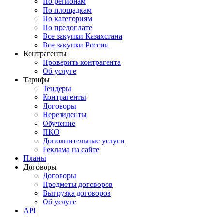
По регионам
По площадкам
По категориям
По предоплате
Все закупки Казахстана
Все закупки России
Контрагенты
Проверить контрагента
Об услуге
Тарифы
Тендеры
Контрагенты
Договоры
Нерезиденты
Обучение
ПКО
Дополнительные услуги
Реклама на сайте
Планы
Договоры
Договоры
Предметы договоров
Выгрузка договоров
Об услуге
API