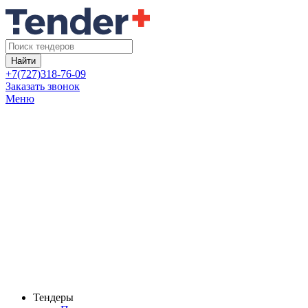
Найти
+7(727)318-76-09
Заказать звонок
Меню
Тендеры