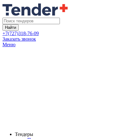
Найти
+7(727)318-76-09
Заказать звонок
Меню
Тендеры