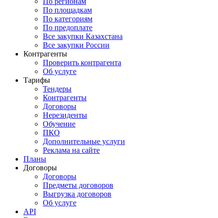
По регионам
По площадкам
По категориям
По предоплате
Все закупки Казахстана
Все закупки России
Контрагенты
Проверить контрагента
Об услуге
Тарифы
Тендеры
Контрагенты
Договоры
Нерезиденты
Обучение
ПКО
Дополнительные услуги
Реклама на сайте
Планы
Договоры
Договоры
Предметы договоров
Выгрузка договоров
Об услуге
API