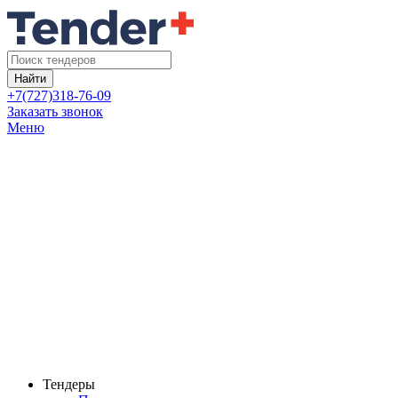
Найти
+7(727)318-76-09
Заказать звонок
Меню
Тендеры