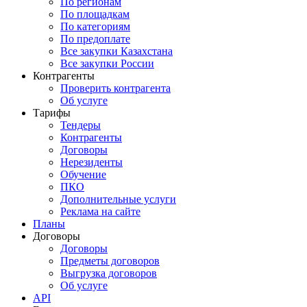
По регионам
По площадкам
По категориям
По предоплате
Все закупки Казахстана
Все закупки России
Контрагенты
Проверить контрагента
Об услуге
Тарифы
Тендеры
Контрагенты
Договоры
Нерезиденты
Обучение
ПКО
Дополнительные услуги
Реклама на сайте
Планы
Договоры
Договоры
Предметы договоров
Выгрузка договоров
Об услуге
API