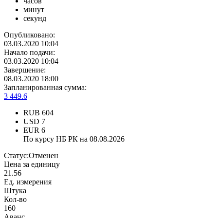
часов
минут
секунд
Опубликовано:
03.03.2020 10:04
Начало подачи:
03.03.2020 10:04
Завершение:
08.03.2020 18:00
Запланированная сумма:
3 449.6
RUB
604
USD
7
EUR
6
По курсу НБ РК на 08.08.2026
Статус:
Отменен
Цена за единицу
21.56
Ед. измерения
Штука
Кол-во
160
Аванс