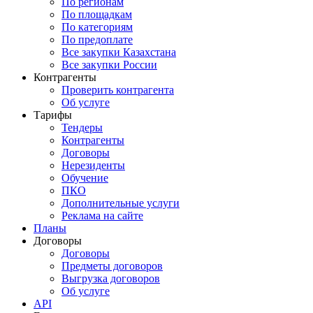
По регионам
По площадкам
По категориям
По предоплате
Все закупки Казахстана
Все закупки России
Контрагенты
Проверить контрагента
Об услуге
Тарифы
Тендеры
Контрагенты
Договоры
Нерезиденты
Обучение
ПКО
Дополнительные услуги
Реклама на сайте
Планы
Договоры
Договоры
Предметы договоров
Выгрузка договоров
Об услуге
API