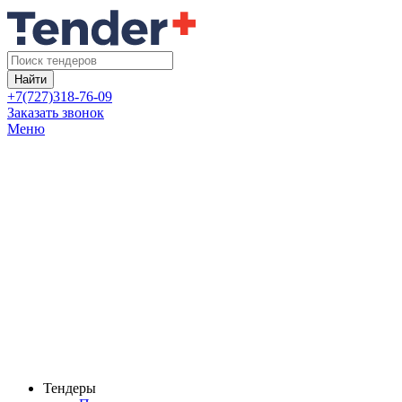
Найти
+7(727)318-76-09
Заказать звонок
Меню
Тендеры