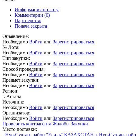
Информация по лоту
Комментарии
(0)
Партнерство
Подача закрыта
Объявление:
Необходимо
Войти
или
Зарегистрироваться
№ Лота:
Необходимо
Войти
или
Зарегистрироваться
Тип закупки:
Необходимо
Войти
или
Зарегистрироваться
Способ проведения:
Необходимо
Войти
или
Зарегистрироваться
Предмет закупки:
Необходимо
Войти
или
Зарегистрироваться
Регион:
г. Астана
Источник:
Необходимо
Войти
или
Зарегистрироваться
Организатор:
Необходимо
Войти
или
Зарегистрироваться
Проверить контрагента
Жалобы
Закупки
Место поставки:
г.Нур-Султан, район "Есиль" КАЗАХСТАН, г.Нур-Султан, райо