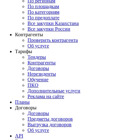
По регионам
По площадкам
По категориям
По предоплате
Все закупки Казахстана
Все закупки России
Контрагенты
Проверить контрагента
Об услуге
Тарифы
Тендеры
Контрагенты
Договоры
Нерезиденты
Обучение
ПКО
Дополнительные услуги
Реклама на сайте
Планы
Договоры
Договоры
Предметы договоров
Выгрузка договоров
Об услуге
API