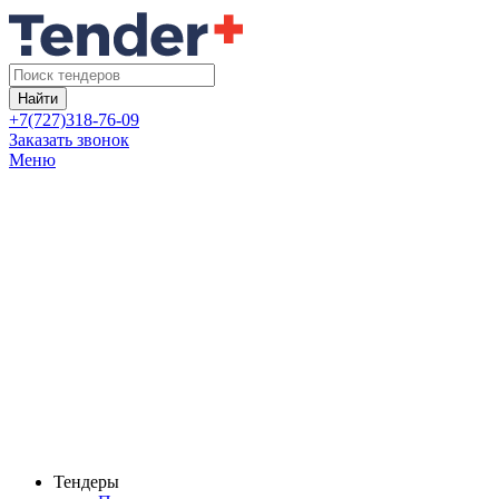
Найти
+7(727)318-76-09
Заказать звонок
Меню
Тендеры