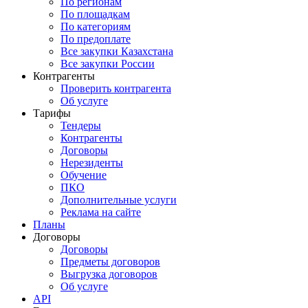
По регионам
По площадкам
По категориям
По предоплате
Все закупки Казахстана
Все закупки России
Контрагенты
Проверить контрагента
Об услуге
Тарифы
Тендеры
Контрагенты
Договоры
Нерезиденты
Обучение
ПКО
Дополнительные услуги
Реклама на сайте
Планы
Договоры
Договоры
Предметы договоров
Выгрузка договоров
Об услуге
API