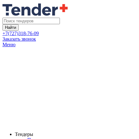
Найти
+7(727)318-76-09
Заказать звонок
Меню
Тендеры