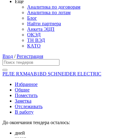
Еще
Аналитика по договорам
Аналитика по лотам
Блог
Найти партнера
Анкета ЭЦП
ОКЭД
ТН ВЭД
КАТО
Вход
/
Регистрация
РЕЛЕ RXM4AB1BD SCHNEIDER ELECTRIC
Избранное
Общие
Поместить
Заметка
Отслеживать
В работу
До окончания тендера осталось:
дней