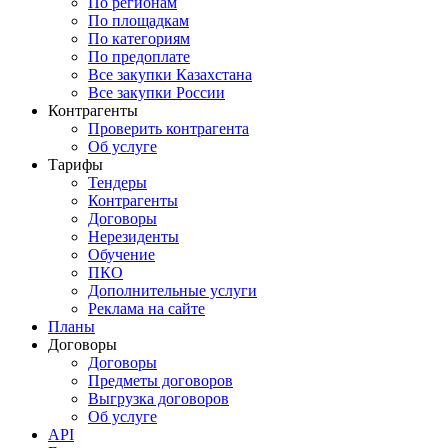
По регионам
По площадкам
По категориям
По предоплате
Все закупки Казахстана
Все закупки России
Контрагенты
Проверить контрагента
Об услуге
Тарифы
Тендеры
Контрагенты
Договоры
Нерезиденты
Обучение
ПКО
Дополнительные услуги
Реклама на сайте
Планы
Договоры
Договоры
Предметы договоров
Выгрузка договоров
Об услуге
API