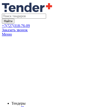
Найти
+7(727)318-76-09
Заказать звонок
Меню
Тендеры