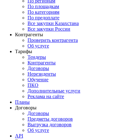
По регионам
По площадкам
По категориям
По предоплате
Все закупки Казахстана
Все закупки России
Контрагенты
Проверить контрагента
Об услуге
Тарифы
Тендеры
Контрагенты
Договоры
Нерезиденты
Обучение
ПКО
Дополнительные услуги
Реклама на сайте
Планы
Договоры
Договоры
Предметы договоров
Выгрузка договоров
Об услуге
API