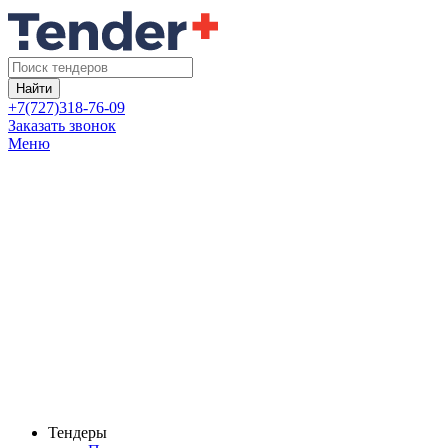
Найти
+7(727)318-76-09
Заказать звонок
Меню
Тендеры