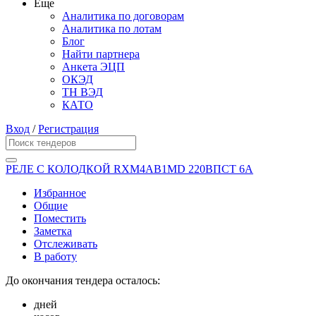
Еще
Аналитика по договорам
Аналитика по лотам
Блог
Найти партнера
Анкета ЭЦП
ОКЭД
ТН ВЭД
КАТО
Вход
/
Регистрация
РЕЛЕ С КОЛОДКОЙ RXM4AB1MD 220ВПСТ 6А
Избранное
Общие
Поместить
Заметка
Отслеживать
В работу
До окончания тендера осталось:
дней