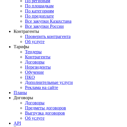
По регионам
По площадкам
По категориям
По предоплате
Все закупки Казахстана
Все закупки России
Контрагенты
Проверить контрагента
Об услуге
Тарифы
Тендеры
Контрагенты
Договоры
Нерезиденты
Обучение
ПКО
Дополнительные услуги
Реклама на сайте
Планы
Договоры
Договоры
Предметы договоров
Выгрузка договоров
Об услуге
API