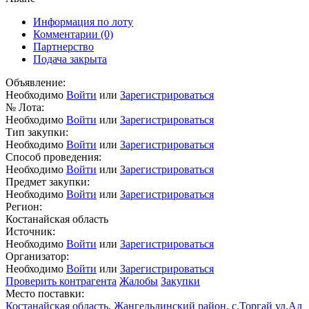
Информация по лоту
Комментарии
(0)
Партнерство
Подача закрыта
Объявление:
Необходимо
Войти
или
Зарегистрироваться
№ Лота:
Необходимо
Войти
или
Зарегистрироваться
Тип закупки:
Необходимо
Войти
или
Зарегистрироваться
Способ проведения:
Необходимо
Войти
или
Зарегистрироваться
Предмет закупки:
Необходимо
Войти
или
Зарегистрироваться
Регион:
Костанайская область
Источник:
Необходимо
Войти
или
Зарегистрироваться
Организатор:
Необходимо
Войти
или
Зарегистрироваться
Проверить контрагента
Жалобы
Закупки
Место поставки:
Костанайская область, Жангельдинский район, с.Торгай ул.Ал