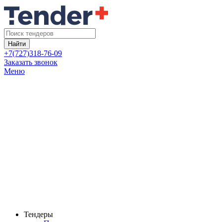
Найти
+7(727)318-76-09
Заказать звонок
Меню
Тендеры