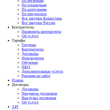
По регионам
По площадкам
По категориям
По предоплате
Все закупки Казахстана
Все закупки России
Контрагенты
Проверить контрагента
Об услуге
Тарифы
Тендеры
Контрагенты
Договоры
Нерезиденты
Обучение
ПКО
Дополнительные услуги
Реклама на сайте
Планы
Договоры
Договоры
Предметы договоров
Выгрузка договоров
Об услуге
API