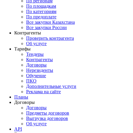
По регионам
По площадкам
По категориям
По предоплате
Все закупки Казахстана
Все закупки России
Контрагенты
Проверить контрагента
Об услуге
Тарифы
Тендеры
Контрагенты
Договоры
Нерезиденты
Обучение
ПКО
Дополнительные услуги
Реклама на сайте
Планы
Договоры
Договоры
Предметы договоров
Выгрузка договоров
Об услуге
API