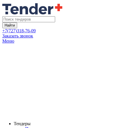
Найти
+7(727)318-76-09
Заказать звонок
Меню
Тендеры