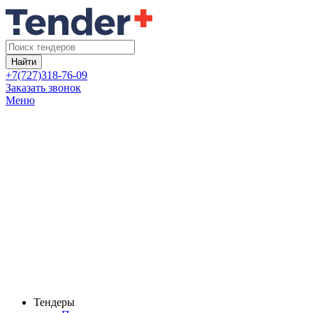
Найти
+7(727)318-76-09
Заказать звонок
Меню
Тендеры