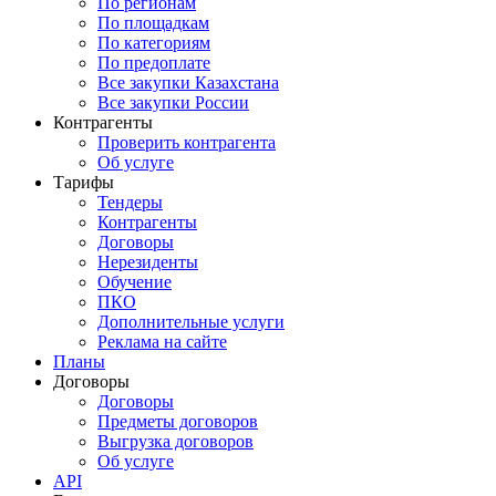
По регионам
По площадкам
По категориям
По предоплате
Все закупки Казахстана
Все закупки России
Контрагенты
Проверить контрагента
Об услуге
Тарифы
Тендеры
Контрагенты
Договоры
Нерезиденты
Обучение
ПКО
Дополнительные услуги
Реклама на сайте
Планы
Договоры
Договоры
Предметы договоров
Выгрузка договоров
Об услуге
API