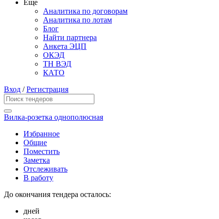
Еще
Аналитика по договорам
Аналитика по лотам
Блог
Найти партнера
Анкета ЭЦП
ОКЭД
ТН ВЭД
КАТО
Вход
/
Регистрация
Вилка-розетка однополюсная
Избранное
Общие
Поместить
Заметка
Отслеживать
В работу
До окончания тендера осталось:
дней