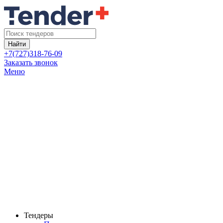
Найти
+7(727)318-76-09
Заказать звонок
Меню
Тендеры