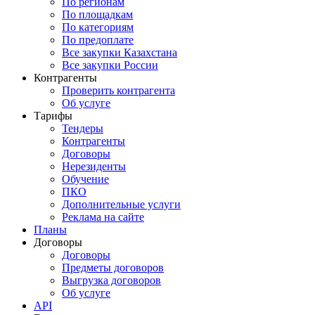
По регионам
По площадкам
По категориям
По предоплате
Все закупки Казахстана
Все закупки России
Контрагенты
Проверить контрагента
Об услуге
Тарифы
Тендеры
Контрагенты
Договоры
Нерезиденты
Обучение
ПКО
Дополнительные услуги
Реклама на сайте
Планы
Договоры
Договоры
Предметы договоров
Выгрузка договоров
Об услуге
API