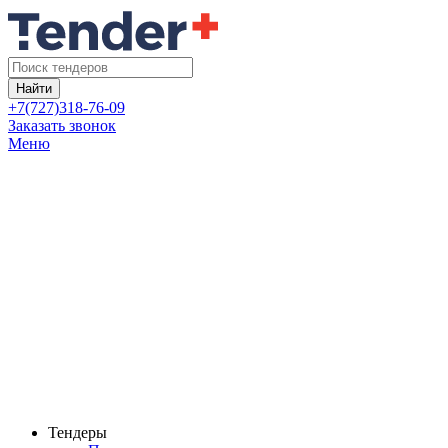
Найти
+7(727)318-76-09
Заказать звонок
Меню
Тендеры