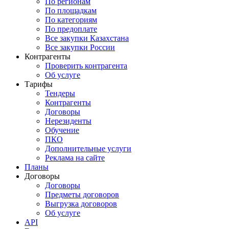
По регионам
По площадкам
По категориям
По предоплате
Все закупки Казахстана
Все закупки России
Контрагенты
Проверить контрагента
Об услуге
Тарифы
Тендеры
Контрагенты
Договоры
Нерезиденты
Обучение
ПКО
Дополнительные услуги
Реклама на сайте
Планы
Договоры
Договоры
Предметы договоров
Выгрузка договоров
Об услуге
API