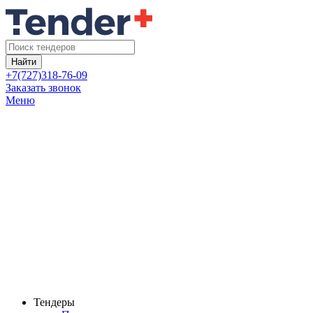
Найти
+7(727)318-76-09
Заказать звонок
Меню
Тендеры