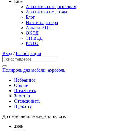
Еще
Аналитика по договорам
Аналитика по лотам
Блог
Найти партнера
Анкета ЭЦП
ОКЭД
ТН ВЭД
КАТО
Вход
/
Регистрация
Полироль для мебели, аэрозоль
Избранное
Общие
Поместить
Заметка
Отслеживать
В работу
До окончания тендера осталось:
дней