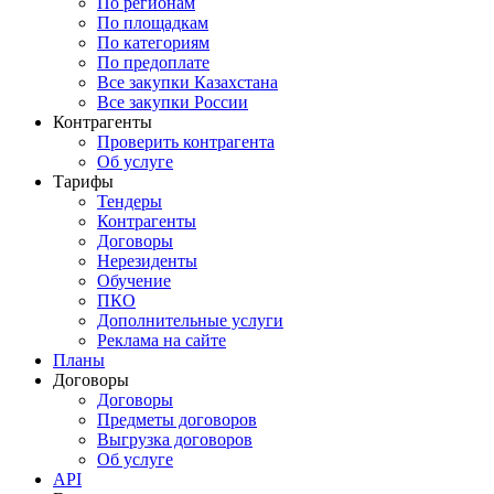
По регионам
По площадкам
По категориям
По предоплате
Все закупки Казахстана
Все закупки России
Контрагенты
Проверить контрагента
Об услуге
Тарифы
Тендеры
Контрагенты
Договоры
Нерезиденты
Обучение
ПКО
Дополнительные услуги
Реклама на сайте
Планы
Договоры
Договоры
Предметы договоров
Выгрузка договоров
Об услуге
API