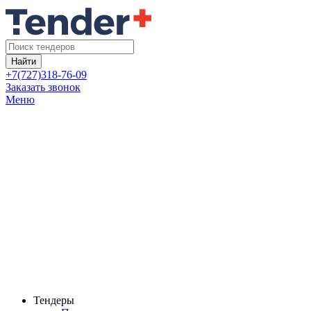
Найти
+7(727)318-76-09
Заказать звонок
Меню
Тендеры