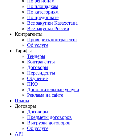
По регионам
По площадкам
По категориям
По предоплате
Все закупки Казахстана
Все закупки России
Контрагенты
Проверить контрагента
Об услуге
Тарифы
Тендеры
Контрагенты
Договоры
Нерезиденты
Обучение
ПКО
Дополнительные услуги
Реклама на сайте
Планы
Договоры
Договоры
Предметы договоров
Выгрузка договоров
Об услуге
API