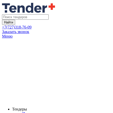
Найти
+7(727)318-76-09
Заказать звонок
Меню
Тендеры