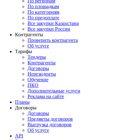
По регионам
По площадкам
По категориям
По предоплате
Все закупки Казахстана
Все закупки России
Контрагенты
Проверить контрагента
Об услуге
Тарифы
Тендеры
Контрагенты
Договоры
Нерезиденты
Обучение
ПКО
Дополнительные услуги
Реклама на сайте
Планы
Договоры
Договоры
Предметы договоров
Выгрузка договоров
Об услуге
API