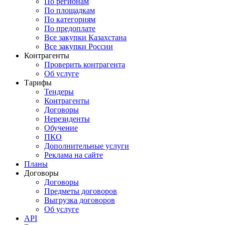
По регионам
По площадкам
По категориям
По предоплате
Все закупки Казахстана
Все закупки России
Контрагенты
Проверить контрагента
Об услуге
Тарифы
Тендеры
Контрагенты
Договоры
Нерезиденты
Обучение
ПКО
Дополнительные услуги
Реклама на сайте
Планы
Договоры
Договоры
Предметы договоров
Выгрузка договоров
Об услуге
API