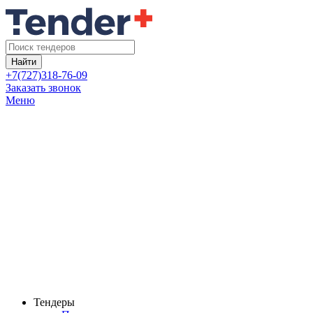
Найти
+7(727)318-76-09
Заказать звонок
Меню
Тендеры