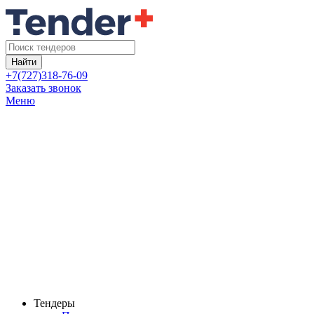
Найти
+7(727)318-76-09
Заказать звонок
Меню
Тендеры