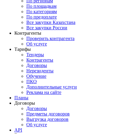
По регионам
По площадкам
По категориям
По предоплате
Все закупки Казахстана
Все закупки России
Контрагенты
Проверить контрагента
Об услуге
Тарифы
Тендеры
Контрагенты
Договоры
Нерезиденты
Обучение
ПКО
Дополнительные услуги
Реклама на сайте
Планы
Договоры
Договоры
Предметы договоров
Выгрузка договоров
Об услуге
API