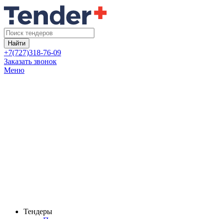
Найти
+7(727)318-76-09
Заказать звонок
Меню
Тендеры