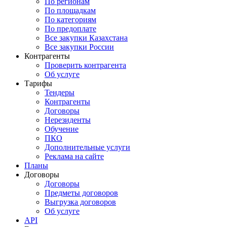
По регионам
По площадкам
По категориям
По предоплате
Все закупки Казахстана
Все закупки России
Контрагенты
Проверить контрагента
Об услуге
Тарифы
Тендеры
Контрагенты
Договоры
Нерезиденты
Обучение
ПКО
Дополнительные услуги
Реклама на сайте
Планы
Договоры
Договоры
Предметы договоров
Выгрузка договоров
Об услуге
API