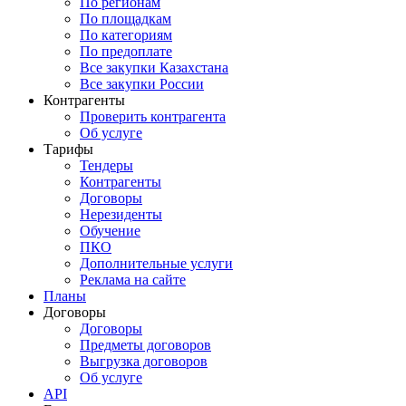
По регионам
По площадкам
По категориям
По предоплате
Все закупки Казахстана
Все закупки России
Контрагенты
Проверить контрагента
Об услуге
Тарифы
Тендеры
Контрагенты
Договоры
Нерезиденты
Обучение
ПКО
Дополнительные услуги
Реклама на сайте
Планы
Договоры
Договоры
Предметы договоров
Выгрузка договоров
Об услуге
API