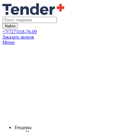
Найти
+7(727)318-76-09
Заказать звонок
Меню
Тендеры