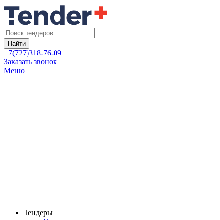
Найти
+7(727)318-76-09
Заказать звонок
Меню
Тендеры