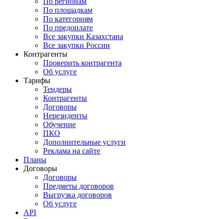
По регионам
По площадкам
По категориям
По предоплате
Все закупки Казахстана
Все закупки России
Контрагенты
Проверить контрагента
Об услуге
Тарифы
Тендеры
Контрагенты
Договоры
Нерезиденты
Обучение
ПКО
Дополнительные услуги
Реклама на сайте
Планы
Договоры
Договоры
Предметы договоров
Выгрузка договоров
Об услуге
API