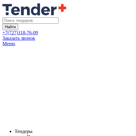
Найти
+7(727)318-76-09
Заказать звонок
Меню
Тендеры