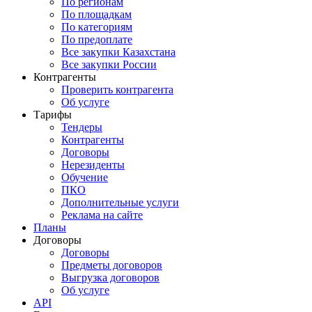
По регионам
По площадкам
По категориям
По предоплате
Все закупки Казахстана
Все закупки России
Контрагенты
Проверить контрагента
Об услуге
Тарифы
Тендеры
Контрагенты
Договоры
Нерезиденты
Обучение
ПКО
Дополнительные услуги
Реклама на сайте
Планы
Договоры
Договоры
Предметы договоров
Выгрузка договоров
Об услуге
API