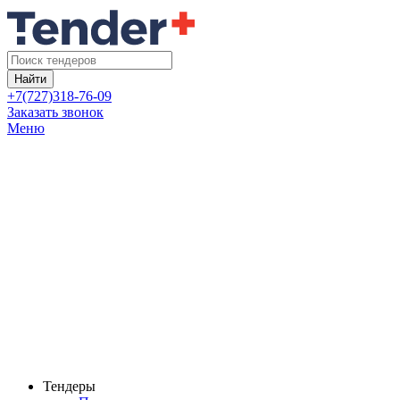
Найти
+7(727)318-76-09
Заказать звонок
Меню
Тендеры