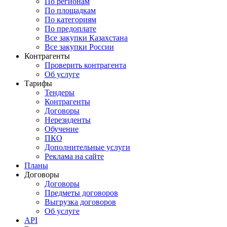
По регионам
По площадкам
По категориям
По предоплате
Все закупки Казахстана
Все закупки России
Контрагенты
Проверить контрагента
Об услуге
Тарифы
Тендеры
Контрагенты
Договоры
Нерезиденты
Обучение
ПКО
Дополнительные услуги
Реклама на сайте
Планы
Договоры
Договоры
Предметы договоров
Выгрузка договоров
Об услуге
API