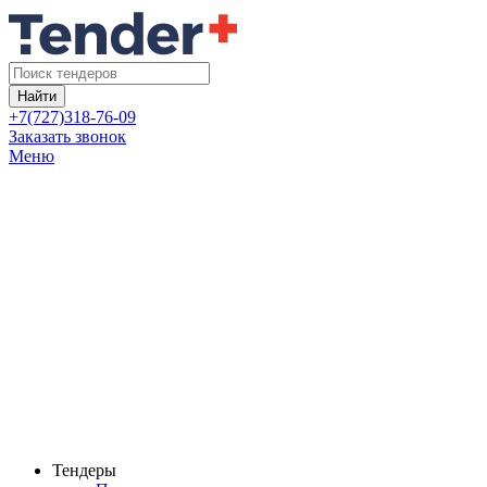
Найти
+7(727)318-76-09
Заказать звонок
Меню
Тендеры