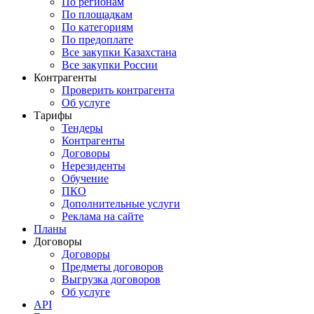
По регионам
По площадкам
По категориям
По предоплате
Все закупки Казахстана
Все закупки России
Контрагенты
Проверить контрагента
Об услуге
Тарифы
Тендеры
Контрагенты
Договоры
Нерезиденты
Обучение
ПКО
Дополнительные услуги
Реклама на сайте
Планы
Договоры
Договоры
Предметы договоров
Выгрузка договоров
Об услуге
API