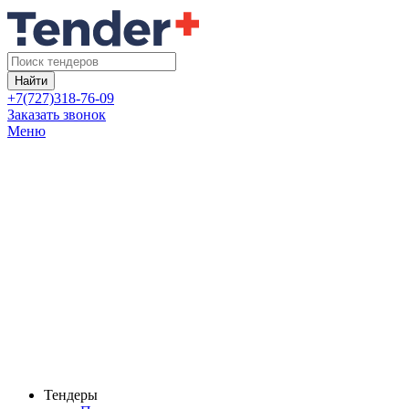
Найти
+7(727)318-76-09
Заказать звонок
Меню
Тендеры