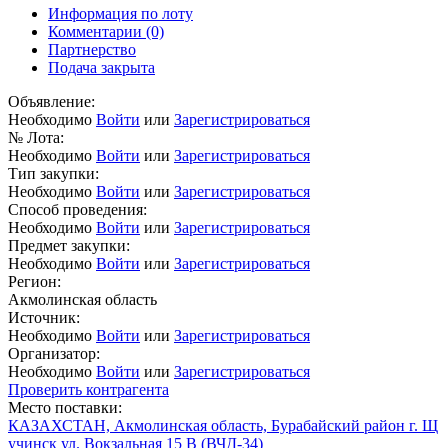
Информация по лоту
Комментарии
(0)
Партнерство
Подача закрыта
Объявление:
Необходимо
Войти
или
Зарегистрироваться
№ Лота:
Необходимо
Войти
или
Зарегистрироваться
Тип закупки:
Необходимо
Войти
или
Зарегистрироваться
Способ проведения:
Необходимо
Войти
или
Зарегистрироваться
Предмет закупки:
Необходимо
Войти
или
Зарегистрироваться
Регион:
Акмолинская область
Источник:
Необходимо
Войти
или
Зарегистрироваться
Организатор:
Необходимо
Войти
или
Зарегистрироваться
Проверить контрагента
Место поставки:
КАЗАХСТАН, Акмолинская область, Бурабайский район г. Щ
учинск ул. Вокзальная 15 В (ВЧД-34)