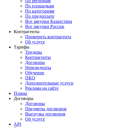
По регионам
По площадкам
По категориям
По предоплате
Все закупки Казахстана
Все закупки России
Контрагенты
Проверить контрагента
Об услуге
Тарифы
Тендеры
Контрагенты
Договоры
Нерезиденты
Обучение
ПКО
Дополнительные услуги
Реклама на сайте
Планы
Договоры
Договоры
Предметы договоров
Выгрузка договоров
Об услуге
API