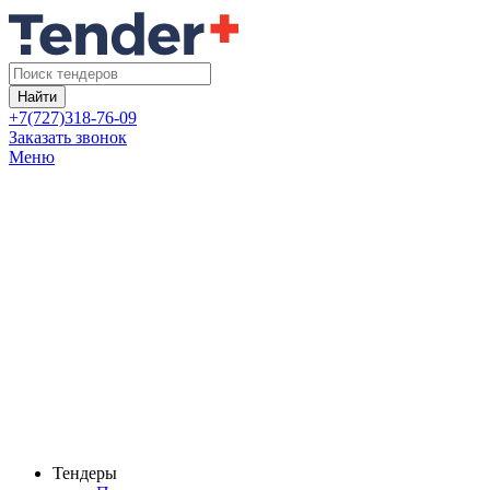
Найти
+7(727)318-76-09
Заказать звонок
Меню
Тендеры