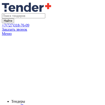
Найти
+7(727)318-76-09
Заказать звонок
Меню
Тендеры