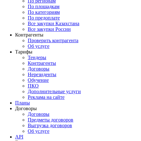
По регионам
По площадкам
По категориям
По предоплате
Все закупки Казахстана
Все закупки России
Контрагенты
Проверить контрагента
Об услуге
Тарифы
Тендеры
Контрагенты
Договоры
Нерезиденты
Обучение
ПКО
Дополнительные услуги
Реклама на сайте
Планы
Договоры
Договоры
Предметы договоров
Выгрузка договоров
Об услуге
API