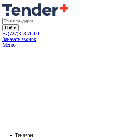
Найти
+7(727)318-76-09
Заказать звонок
Меню
Тендеры