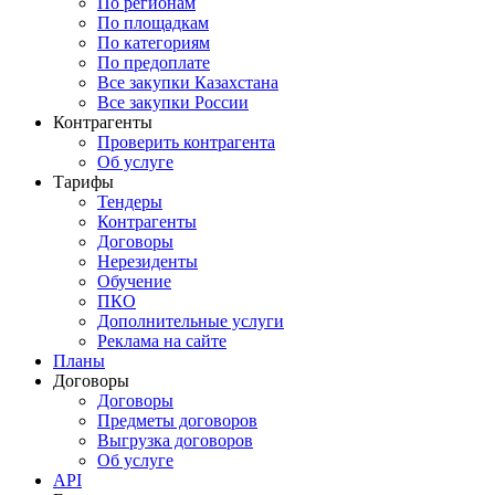
По регионам
По площадкам
По категориям
По предоплате
Все закупки Казахстана
Все закупки России
Контрагенты
Проверить контрагента
Об услуге
Тарифы
Тендеры
Контрагенты
Договоры
Нерезиденты
Обучение
ПКО
Дополнительные услуги
Реклама на сайте
Планы
Договоры
Договоры
Предметы договоров
Выгрузка договоров
Об услуге
API