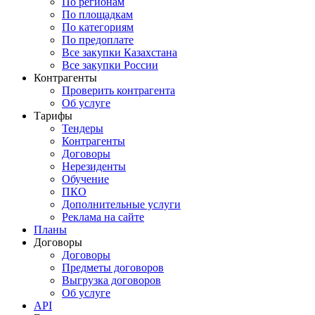
По регионам
По площадкам
По категориям
По предоплате
Все закупки Казахстана
Все закупки России
Контрагенты
Проверить контрагента
Об услуге
Тарифы
Тендеры
Контрагенты
Договоры
Нерезиденты
Обучение
ПКО
Дополнительные услуги
Реклама на сайте
Планы
Договоры
Договоры
Предметы договоров
Выгрузка договоров
Об услуге
API