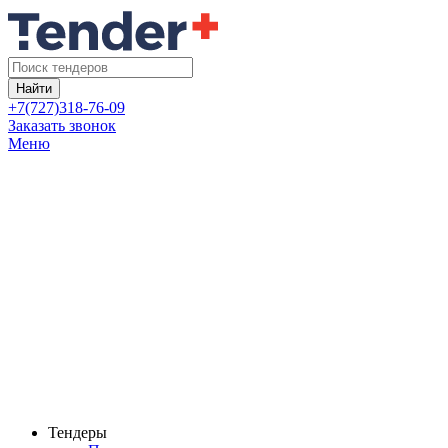
Найти
+7(727)318-76-09
Заказать звонок
Меню
Тендеры