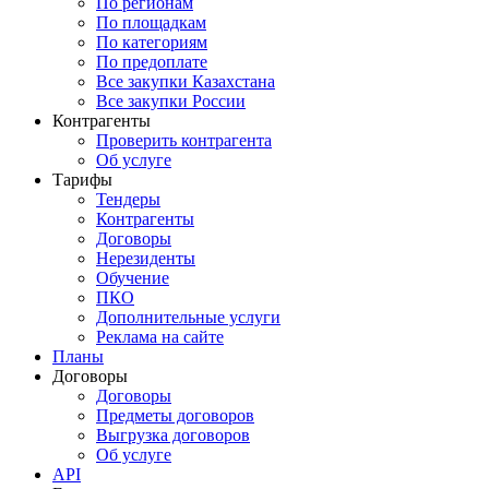
По регионам
По площадкам
По категориям
По предоплате
Все закупки Казахстана
Все закупки России
Контрагенты
Проверить контрагента
Об услуге
Тарифы
Тендеры
Контрагенты
Договоры
Нерезиденты
Обучение
ПКО
Дополнительные услуги
Реклама на сайте
Планы
Договоры
Договоры
Предметы договоров
Выгрузка договоров
Об услуге
API