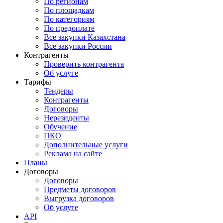
По регионам
По площадкам
По категориям
По предоплате
Все закупки Казахстана
Все закупки России
Контрагенты
Проверить контрагента
Об услуге
Тарифы
Тендеры
Контрагенты
Договоры
Нерезиденты
Обучение
ПКО
Дополнительные услуги
Реклама на сайте
Планы
Договоры
Договоры
Предметы договоров
Выгрузка договоров
Об услуге
API